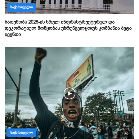
ᲡᲐᲥᲐᲠᲗᲕᲔᲚᲝ
ბათუმობა 2025-ის სრულ ინფრასტრუქტურულ და
დეკორატიულ მოწყობას უზრუნველყოფს კომპანია ბეტა
ივენთი
ᲡᲐᲥᲐᲠᲗᲕᲔᲚᲝ
4:30