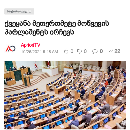
ᲡᲐᲥᲐᲠᲗᲕᲔᲚᲝ
ქვეყანა მეთერთმეტე მოწვევის
პარლამენტს ირჩევს
AprioriTV
0
0
0
22
10/26/2024 9:48 AM