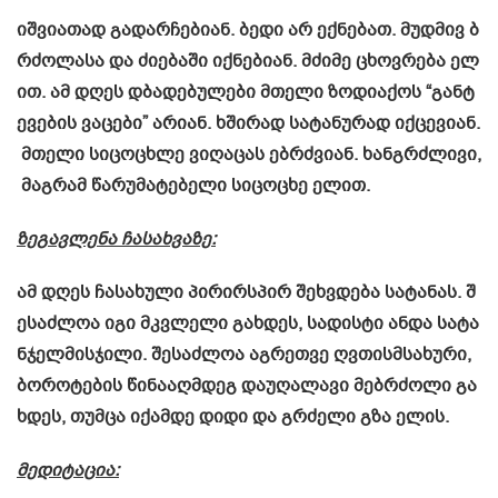
იშვიათად
გადარჩებიან
.
ბედი
არ
ექნებათ
.
მუდმივ
ბ
რძოლასა
და
ძიებაში
იქნებიან
.
მძიმე
ცხოვრება
ელ
ით
.
ამ
დღეს
დბადებულები
მთელი
ზოდიაქოს
“
განტ
ევების
ვაცები
”
არიან
.
ხშირად
სატანურად
იქცევიან
.
მთელი
სიცოცხლე
ვიღაცას
ებრძვიან
.
ხანგრძლივი
,
მაგრამ
წარუმატებელი
სიცოცხე
ელით
.
ზეგავლენა
ჩასახვაზე
:
ამ
დღეს
ჩასახული
პირირსპირ
შეხვდება
სატანას
.
შ
ესაძლოა
იგი
მკვლელი
გახდეს
,
სადისტი
ანდა
სატა
ნჯელმისჯილი
.
შესაძლოა
აგრეთვე
ღვთისმსახური
,
ბოროტების
წინააღმდეგ
დაუღალავი
მებრძოლი
გა
ხდეს
,
თუმცა
იქამდე
დიდი
და
გრძელი
გზა
ელის
.
მედიტაცია
: