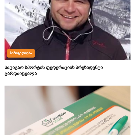
ᲡᲐᲖᲝᲒᲐᲓᲝᲔᲑᲐ
საციგაო სპორტის ფედერაციის პრეზიდენტი
გარდაიცვალა