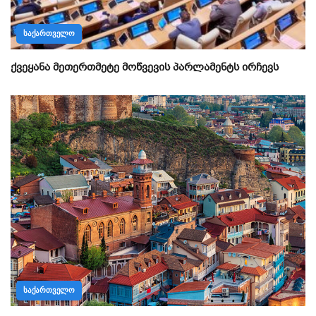
ᲡᲐᲥᲐᲠᲗᲕᲔᲚᲝ
ქვეყანა მეთერთმეტე მოწვევის პარლამენტს ირჩევს
ᲡᲐᲥᲐᲠᲗᲕᲔᲚᲝ