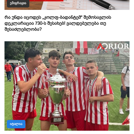
ᲔᲛᲘᲒᲠᲐᲪᲘᲐ
რა უნდა იცოდეს „კოლფ-ბადანტემ“ შემოსავლის
დეკლარაცია 730-ს შესახებ! ვალდებულება თუ
შესაძლებლობა?
ᲘᲢᲐᲚᲘᲐ