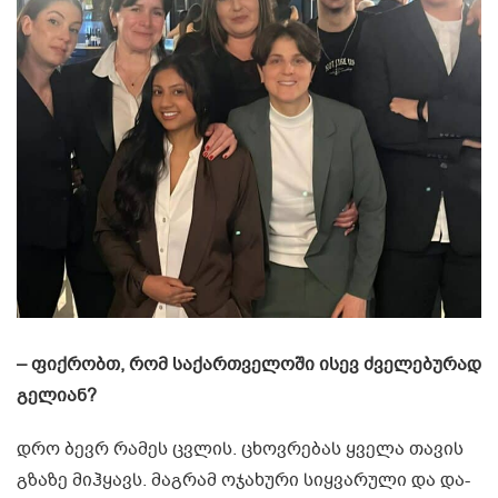
– ფიქრობთ, რომ საქართველოში ისევ ძველებურად
გელიან?
დრო ბევრ რამეს ცვლის. ცხოვრებას ყველა თავის
გზაზე მიჰყავს. მაგრამ ოჯახური სიყვარული და და-