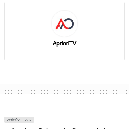
AprioriTV
ᲡᲐᲥᲐᲠᲗᲕᲔᲚᲝ