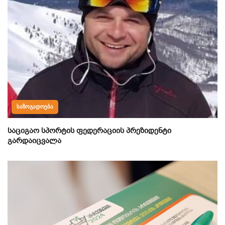
ᲡᲐᲖᲝᲒᲐᲓᲝᲔᲑᲐ
საციგაო სპორტის ფედერაციის პრეზიდენტი
გარდაიცვალა