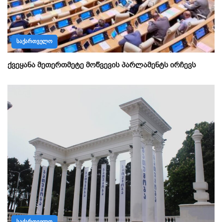
ᲡᲐᲥᲐᲠᲗᲕᲔᲚᲝ
ქვეყანა მეთერთმეტე მოწვევის პარლამენტს ირჩევს
ᲡᲐᲥᲐᲠᲗᲕᲔᲚᲝ