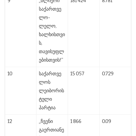
9
„ძლიერი
181 424
8.781
საქართვე
ლო-
ლელო,
ხალხისთვი
ს,
თავისუფლ
ებისთვის!“
10
საქართვე
15 057
0.729
ლოს
ლეიბორის
ტული
პარტია
12
„ჩვენი
1 866
0.09
გაერთიანე