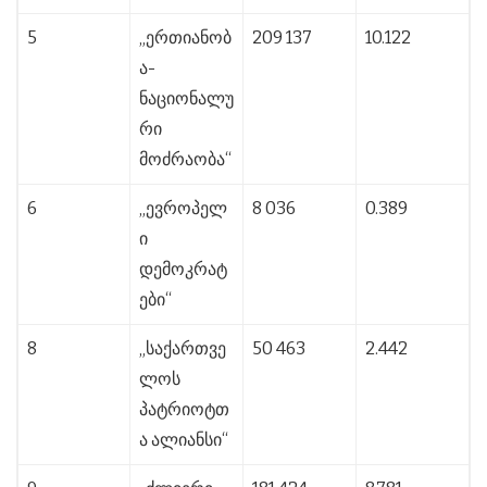
5
„ერთიანობ
209 137
10.122
ა-
ნაციონალუ
რი
მოძრაობა“
6
„ევროპელ
8 036
0.389
ი
დემოკრატ
ები“
8
„საქართვე
50 463
2.442
ლოს
პატრიოტთ
ა ალიანსი“