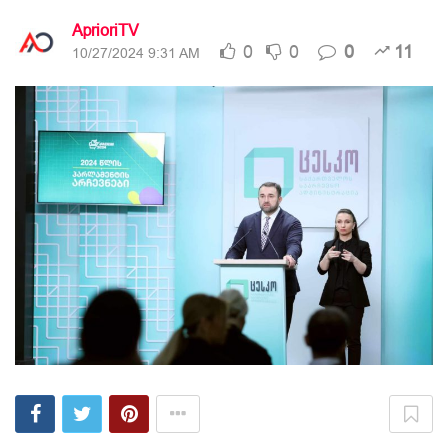
AprioriTV
0
0
0
11
10/27/2024 9:31 AM