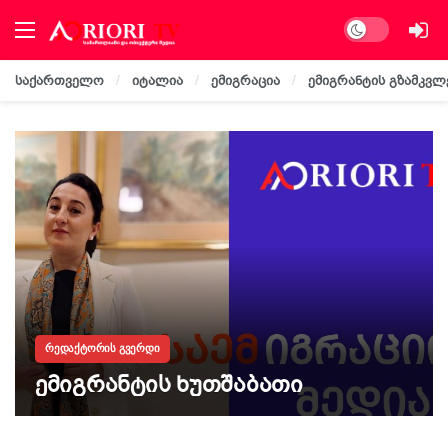
Dark mode
საქართველო
იტალია
ემიგრაცია
ემიგრანტის გზამკვლ
ᲠᲔᲓᲐᲥᲢᲝᲠᲘᲡ ᲒᲕᲔᲠᲓᲘ
ემიგრანტის ხუთშაბათი