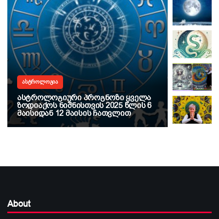
ᲐᲡᲢᲠᲝᲚᲝᲒ
ᲐᲡᲢᲠᲝᲚᲝᲒᲘᲐ
„თქვენი
ასტროლოგიური პროგნოზი ყველა
დრო დად
ზოდიაქოს ნიშნისთვის 2025 წლის 6
მარტის 
მაისიდან 12 მაისის ჩათვლით
ზოდიაქო
About