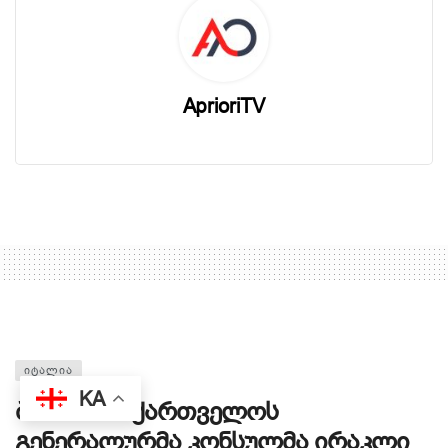
AprioriTV
ᲘᲢᲐᲚᲘᲐ
KA
ბარიში საქართველოს
გენერალურმა კონსულმა ირაკლი