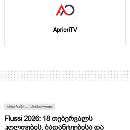
AprioriTV
ᲔᲛᲘᲒᲠᲐᲜᲢᲘᲡ ᲒᲖᲐᲛᲙᲕᲚᲔᲕᲘ
Flussi 2026: 18 თებერვალს
კოლფების, ბადანტეებისა და