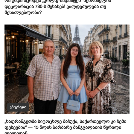
რა უნდა იცოდეს „კოლფ-ბადანტემ“ შემოსავლის
დეკლარაცია 730-ს შესახებ! ვალდებულება თუ
შესაძლებლობა?
ᲔᲛᲘᲒᲠᲐᲪᲘᲐ
„საფრანგეთმა სიცოცხლე მაჩუქა, საქართველო კი ჩემი
ფესვებია“ — 15 წლის ბარბარე მანჯგალაძის წერილი
ლილიდან