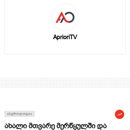
AprioriTV
ᲐᲡᲢᲠᲝᲚᲝᲒᲘᲐ
ახალი მთვარე მერწყულში და