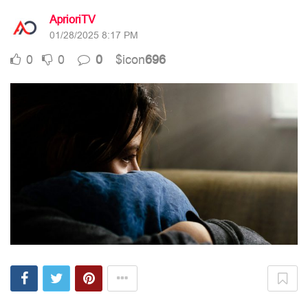
AprioriTV
01/28/2025 8:17 PM
0
0
0
$icon
696