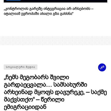
„კონტროლის გარეშე ინტეგრაცია არ არსებობს –
იტალიამ ევროპაში ახალი გზა გახსნა“
LIFE
ᲡᲝᲪᲘᲐᲚᲣᲠᲘ ᲛᲔᲓᲘᲐ
„ჩემს მეგობარს შვილი
გარდაეცვალა… სამსახურში
არხეინად მყოფს დავურეკე, – საქმე
მაქვსთქო“ – წერილი
ემიგრაციიდან