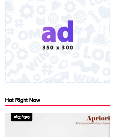
Hot Right Now
ᲘᲜᲢᲔᲠᲕᲘᲣ