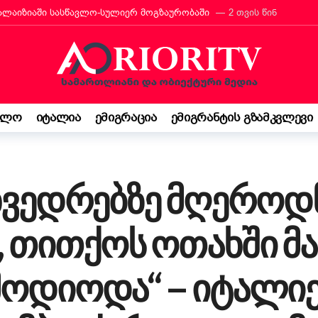
რანტს იტალიის მოქალაქეობა პირადად მიულოცა
3 თვის წინ
თავარი მხარდამჭერია — ბათუმი ტურიზმის საერთაშორისო გამოფენა
მ იტალიაში პოეზიის კონკურსი მოიგო
3 თვის წინ
“ შემოსავლის დეკლარაცია 730-ს შესახებ! ვალდებულება თუ შესაძ
ბის დეკრეტი“ დაამტკიცა – რას ნიშნავს ეს ემიგრანტებისთვის
3
ელო
იტალია
ემიგრაცია
ემიგრანტის გზამკვლევი
საქართველო კი ჩემი ფესვებია“ — 15 წლის ბარბარე მანჯგალაძის 
ხვედრებზე მღეროდნ
 თითქოს ოთახში მათ
ემოდიოდა“ – იტალი