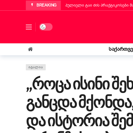
BREAKING
პუტინიანოს მერმა ქართველ ემიგ
„ბეტა ჰოლდინგი“ EBIT 2026-ის მ
Dark mode
ქართველმა ემიგრანტმა მოსწავლე
რა უნდა იცოდეს „კოლფ-ბადანტემ
იტალიის პარლამენტმა „უსაფრთხოე
საქართვ
„საფრანგეთმა სიცოცხლე მაჩუქა, 
ᲘᲢᲐᲚᲘᲐ
„როცა ისინი შე
განცდა მქონდა,
და ისტორია შ