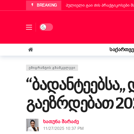
BREAKING
პუტინიანოს მერმა ქართველ ემიგ
„ბეტა ჰოლდინგი“ EBIT 2026-ის მ
ქართველმა ემიგრანტმა მოსწავლე
Dark mode
რა უნდა იცოდეს „კოლფ-ბადანტემ
იტალიის პარლამენტმა „უსაფრთხოე
საქართვ
„საფრანგეთმა სიცოცხლე მაჩუქა, 
ᲔᲛᲘᲒᲠᲐᲜᲢᲘᲡ ᲒᲖᲐᲛᲙᲕᲚᲔᲕᲘ
“ბადანტეებსა„
გაეზრდებათ 20
ხათუნა შარაძე
11/27/2025 10:37 PM