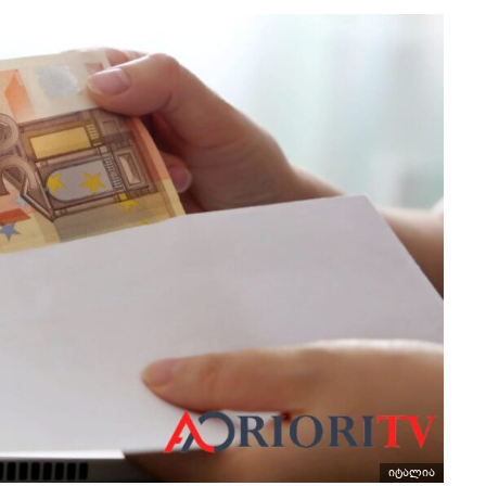
იტალია