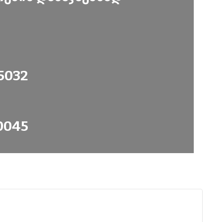
5032
0045