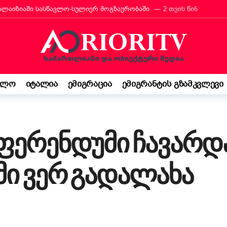
რანტს იტალიის მოქალაქეობა პირადად მიულოცა
3 თვის წინ
თავარი მხარდამჭერია — ბათუმი ტურიზმის საერთაშორისო გამოფენა
მ იტალიაში პოეზიის კონკურსი მოიგო
3 თვის წინ
“ შემოსავლის დეკლარაცია 730-ს შესახებ! ვალდებულება თუ შესაძ
ბის დეკრეტი“ დაამტკიცა – რას ნიშნავს ეს ემიგრანტებისთვის
4
ელო
იტალია
ემიგრაცია
ემიგრანტის გზამკვლევი
საქართველო კი ჩემი ფესვებია“ — 15 წლის ბარბარე მანჯგალაძის 
ფერენდუმი ჩავარდ
მი ვერ გადალახა