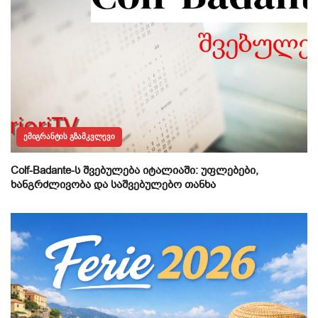
ᲔᲛᲘᲒᲠᲐᲜᲢᲘᲡ ᲒᲖᲐᲛᲙᲕᲚᲔᲕᲘ
Colf-Badante-ს შვებულება იტალიაში: უფლებები,
ხანგრძლივობა და საშვებულებო თანხა