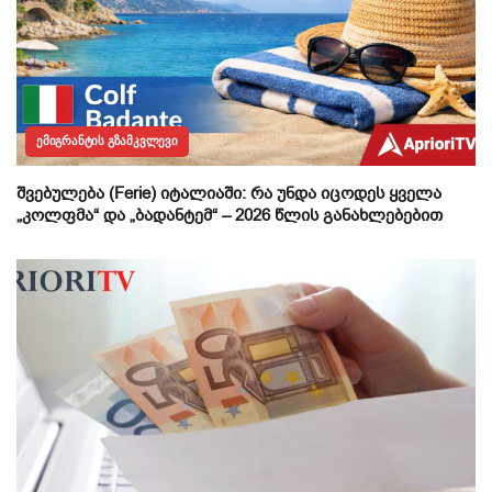
ᲔᲛᲘᲒᲠᲐᲜᲢᲘᲡ ᲒᲖᲐᲛᲙᲕᲚᲔᲕᲘ
შვებულება (Ferie) იტალიაში: რა უნდა იცოდეს ყველა
„კოლფმა“ და „ბადანტემ“ – 2026 წლის განახლებებით