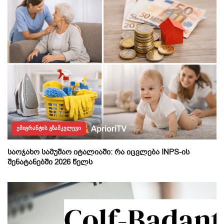
ᲔᲛᲘᲒᲠᲐᲜᲢᲘᲡ ᲒᲖᲐᲛᲙᲕᲚᲔᲕᲘ
საოჯახო სამუშაო იტალიაში: რა იცვლება INPS-ის
შენატანებში 2026 წელს