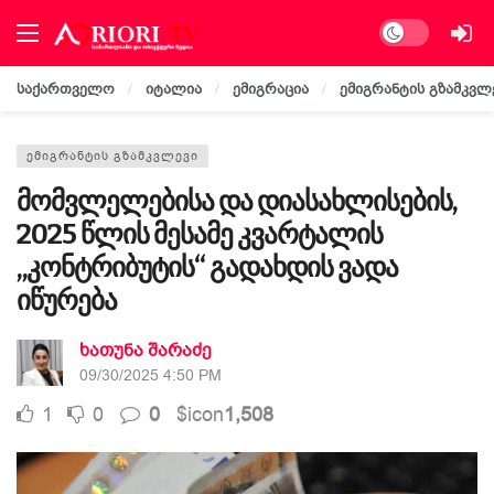
Dark mode
საქართველო
იტალია
ემიგრაცია
ემიგრანტის გზამკვლ
ᲔᲛᲘᲒᲠᲐᲜᲢᲘᲡ ᲒᲖᲐᲛᲙᲕᲚᲔᲕᲘ
მომვლელებისა და დიასახლისების,
2025 წლის მესამე კვარტალის
„კონტრიბუტის“ გადახდის ვადა
იწურება
ხათუნა შარაძე
09/30/2025 4:50 PM
1
0
0
$icon
1,508