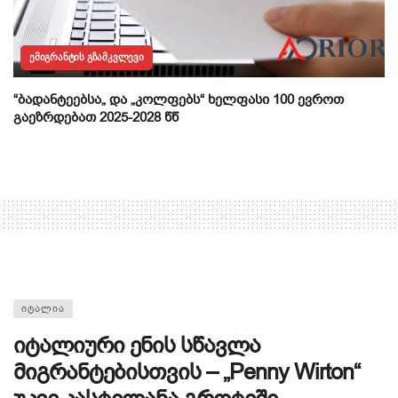
ᲔᲛᲘᲒᲠᲐᲜᲢᲘᲡ ᲒᲖᲐᲛᲙᲕᲚᲔᲕᲘ
“ბადანტეებსა„ და „კოლფებს“ ხელფასი 100 ევროთ
გაეზრდებათ 2025-2028 წწ
ᲘᲢᲐᲚᲘᲐ
იტალიური ენის სწავლა
მიგრანტებისთვის – „Penny Wirton“