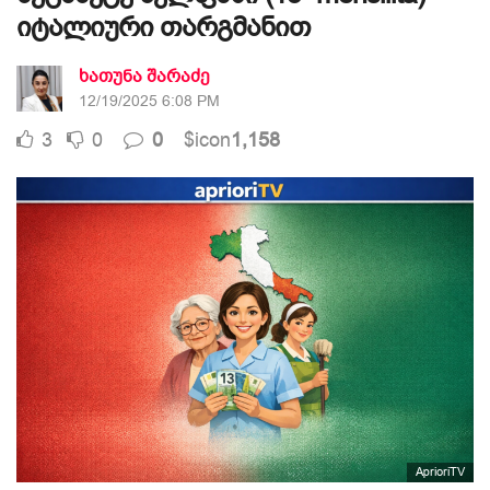
იტალიური თარგმანით
ხათუნა შარაძე
12/19/2025 6:08 PM
3
0
0
$icon
1,158
AprioriTV