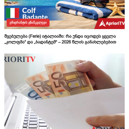
ᲔᲛᲘᲒᲠᲐᲜᲢᲘᲡ ᲒᲖᲐᲛᲙᲕᲚᲔᲕᲘ
შვებულება (Ferie) იტალიაში: რა უნდა იცოდეს ყველა
„კოლფმა“ და „ბადანტემ“ – 2026 წლის განახლებებით