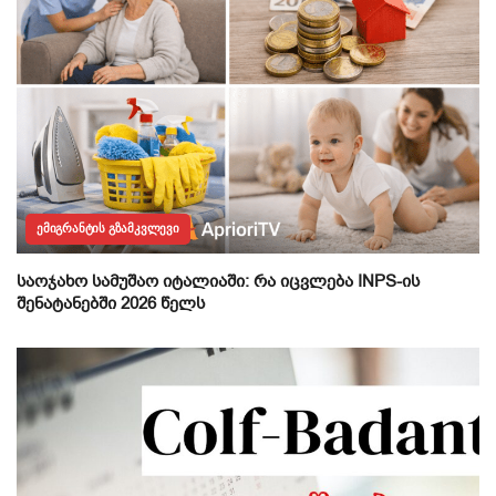
ᲔᲛᲘᲒᲠᲐᲜᲢᲘᲡ ᲒᲖᲐᲛᲙᲕᲚᲔᲕᲘ
საოჯახო სამუშაო იტალიაში: რა იცვლება INPS-ის
შენატანებში 2026 წელს