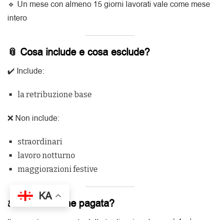
🔹 Un mese con almeno 15 giorni lavorati vale come mese
intero
📎 Cosa include e cosa esclude?
✔️ Include:
la retribuzione base
❌ Non include:
straordinari
lavoro notturno
maggiorazioni festive
KA
⚖️ Se non viene pagata?