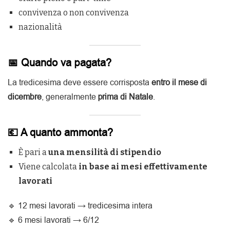
convivenza o non convivenza
nazionalità
📅 Quando va pagata?
La tredicesima deve essere corrisposta
entro il mese di
dicembre
, generalmente
prima di Natale
.
💶 A quanto ammonta?
È pari a
una mensilità di stipendio
Viene calcolata
in base ai mesi effettivamente
lavorati
🔹 12 mesi lavorati → tredicesima intera
🔹 6 mesi lavorati → 6/12