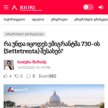
Dark mode
საქართველო
იტალია
ემიგრაცია
ემიგრანტის გზამკვლ
ᲔᲛᲘᲒᲠᲐᲜᲢᲘᲡ ᲒᲖᲐᲛᲙᲕᲚᲔᲕᲘ
რა უნდა იცოდეს ემიგრანტმა 730-ის
(Settetrenta) შესახებ?
ხათუნა შარაძე
12/23/2025 12:19 PM
4
0
0
$icon
982