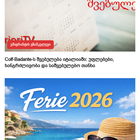
ᲔᲛᲘᲒᲠᲐᲜᲢᲘᲡ ᲒᲖᲐᲛᲙᲕᲚᲔᲕᲘ
Colf-Badante-ს შვებულება იტალიაში: უფლებები,
ხანგრძლივობა და საშვებულებო თანხა