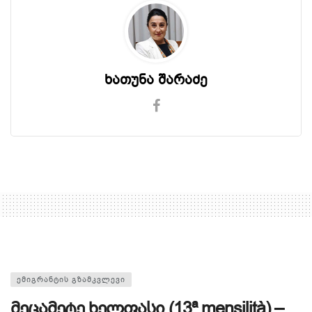
ხათუნა შარაძე
ᲔᲛᲘᲒᲠᲐᲜᲢᲘᲡ ᲒᲖᲐᲛᲙᲕᲚᲔᲕᲘ
მეცამეტე ხელფასი (13ª mensilità) –