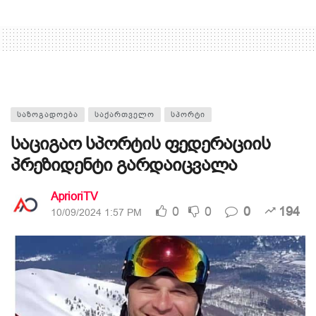
ᲡᲐᲖᲝᲒᲐᲓᲝᲔᲑᲐ
ᲡᲐᲥᲐᲠᲗᲕᲔᲚᲝ
ᲡᲞᲝᲠᲢᲘ
საციგაო სპორტის ფედერაციის
პრეზიდენტი გარდაიცვალა
AprioriTV
0
0
0
194
10/09/2024 1:57 PM