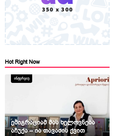
Hot Right Now
ᲘᲜᲢᲔᲠᲕᲘᲣ
ემიგრაციამ მას ხელოვნება
აჩუქა – ია თავაძის ქვით