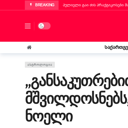
BREAKING
პულიელი ტაი ძის პრაქტიკოსები 
პუტინიანოს მერმა ქართველ ემიგ
„ბეტა ჰოლდინგი“ EBIT 2026-ის მ
Dark mode
ქართველმა ემიგრანტმა მოსწავლე
რა უნდა იცოდეს „კოლფ-ბადანტემ
საქართვ
იტალიის პარლამენტმა „უსაფრთხოე
„საფრანგეთმა სიცოცხლე მაჩუქა, 
ᲐᲡᲢᲠᲝᲚᲝᲒᲘᲐ
„განსაკუთრებით 
მშვილდოსნებს,
ნოელი