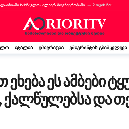
მალაიზიაში სასწავლო-სულიერ მოგზაურობაში
2 თვის წინ
რანტს იტალიის მოქალაქეობა პირადად მიულოცა
3 თვის წინ
თავარი მხარდამჭერია — ბათუმი ტურიზმის საერთაშორისო გამოფენა
მ იტალიაში პოეზიის კონკურსი მოიგო
3 თვის წინ
“ შემოსავლის დეკლარაცია 730-ს შესახებ! ვალდებულება თუ შესაძ
ელო
იტალია
ემიგრაცია
ემიგრანტის გზამკვლევი
ბის დეკრეტი“ დაამტკიცა – რას ნიშნავს ეს ემიგრანტებისთვის
3
საქართველო კი ჩემი ფესვებია“ — 15 წლის ბარბარე მანჯგალაძის 
ეხება ეს ამბები ტყუ
 ქალწულებსა და თევ