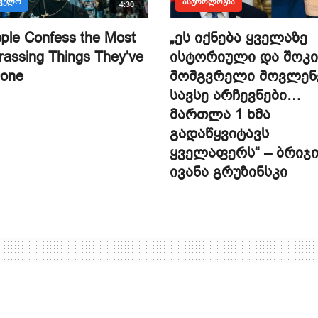
ᲗᲕᲔᲚᲝ
ᲐᲡᲢᲠᲝᲚᲝᲒᲘᲐ
4:30
ple Confess the Most
„ეს იქნება ყველაზე
assing Things They’ve
ისტორიული და შოკი
Done
მომგვრელი მოვლენ
სავსე არჩევნები…
მართლა 1 ხმა
გადაწყვიტავს
ყველაფერს“ – ბრიჯ
ივანა გრუზინსკი