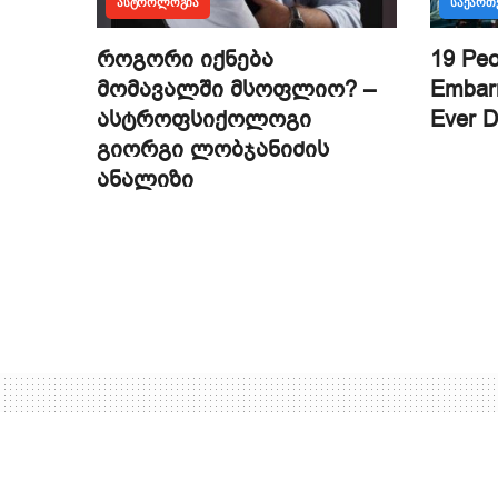
ᲐᲡᲢᲠᲝᲚᲝᲒᲘᲐ
ᲡᲐᲥᲐᲠ
როგორი იქნება
19 Peo
მომავალში მსოფლიო? –
Embarr
ასტროფსიქოლოგი
Ever 
გიორგი ლობჯანიძის
ანალიზი