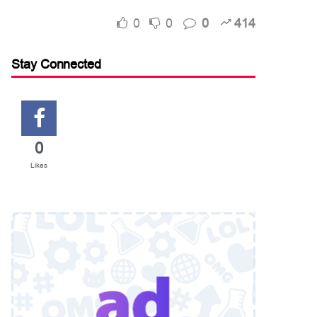
0
0
0
414
Stay Connected
0
Likes