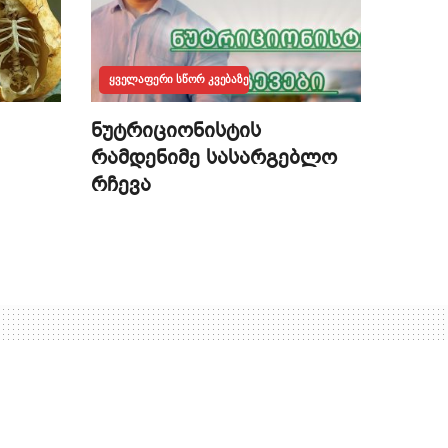
ᲧᲕᲔᲚᲐᲤᲔᲠᲘ ᲡᲬᲝᲠ ᲙᲕᲔᲑᲐᲖᲔ
ნუტრიციონისტის
რამდენიმე სასარგებლო
რჩევა