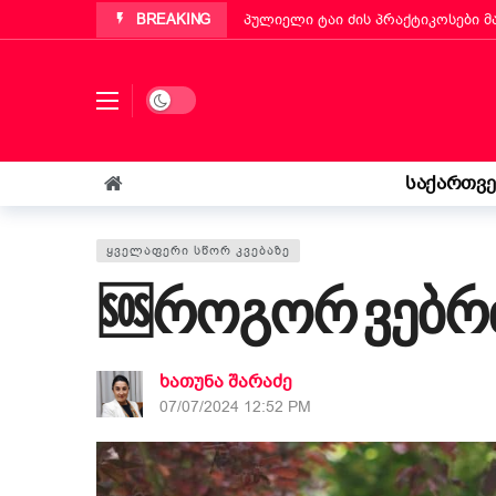
BREAKING
პუტინიანოს მერმა ქართველ ემიგ
„ბეტა ჰოლდინგი“ EBIT 2026-ის მ
ქართველმა ემიგრანტმა მოსწავლე
Dark mode
რა უნდა იცოდეს „კოლფ-ბადანტემ
იტალიის პარლამენტმა „უსაფრთხოე
საქართვ
„საფრანგეთმა სიცოცხლე მაჩუქა, 
ᲧᲕᲔᲚᲐᲤᲔᲠᲘ ᲡᲬᲝᲠ ᲙᲕᲔᲑᲐᲖᲔ
🆘როგორ ვებრ
ხათუნა შარაძე
07/07/2024 12:52 PM