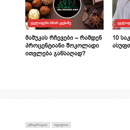
ᲧᲕᲔᲚᲐᲤᲔᲠᲘ ᲡᲬᲝᲠ ᲙᲕᲔᲑᲐᲖᲔ
ᲧᲕᲔᲚᲐᲤ
მამუკას რჩევები – რამდენ
10 სა
პროცენტიანი შოკოლადი
ასუფთ
ითვლება ჯანსაღად?
ᲔᲛᲘᲒᲠᲐᲪᲘᲐ
ᲘᲢᲐᲚᲘᲐ