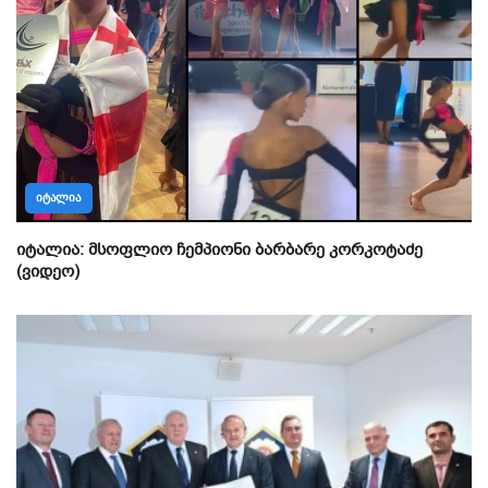
ᲘᲢᲐᲚᲘᲐ
იტალია: მსოფლიო ჩემპიონი ბარბარე კორკოტაძე
(ვიდეო)