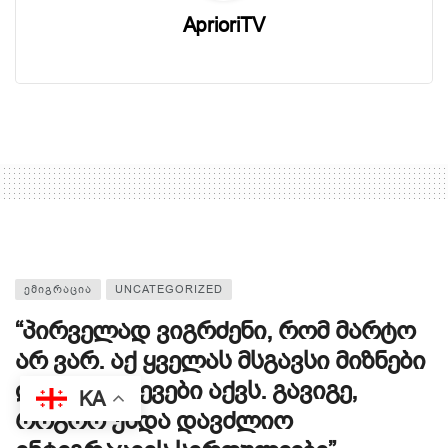
AprioriTV
ᲔᲛᲘᲒᲠᲐᲪᲘᲐ
UNCATEGORIZED
“პირველად ვიგრძენი, რომ მარტო
არ ვარ. აქ ყველას მსგავსი მიზნები
და გამოწვევები აქვს. გავიგე,
KA
როგორ უნდა დავძლიო