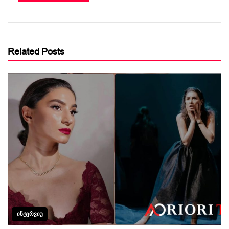
Related Posts
ᲘᲜᲢᲔᲠᲕᲘᲣ