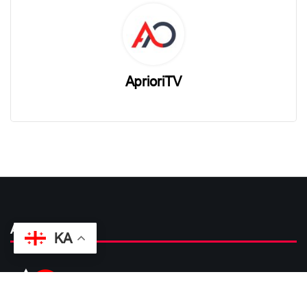
AprioriTV
About
KA