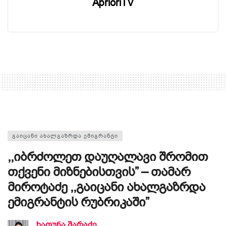
AprioriTV
ᲒᲐᲘᲪᲐᲜᲘ ᲐᲮᲐᲚᲒᲐᲖᲠᲓᲐ ᲔᲛᲘᲒᲠᲐᲜᲢᲘ
,,იბრძოლეთ დაუღალავი შრომით
თქვენი მიზნებისთვის” – თამარ
მიროტაძე ,,გაიცანი ახალგაზრდა
ემიგრანტის რუბრიკაში”
ხათუნა შარაძე