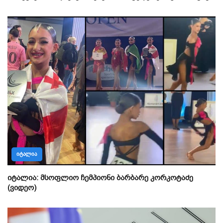
ᲘᲢᲐᲚᲘᲐ
იტალია: მსოფლიო ჩემპიონი ბარბარე კორკოტაძე
(ვიდეო)