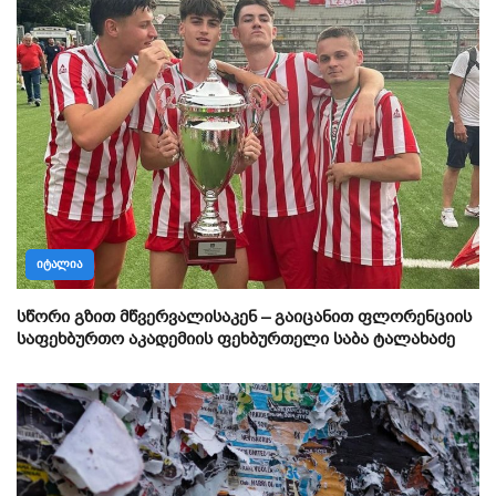
ᲘᲢᲐᲚᲘᲐ
სწორი გზით მწვერვალისაკენ – გაიცანით ფლორენციის
საფეხბურთო აკადემიის ფეხბურთელი საბა ტალახაძე