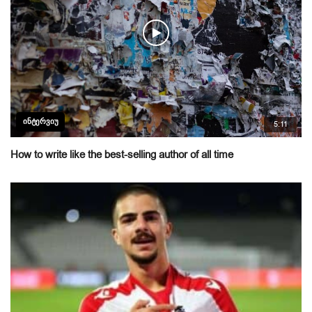
ᲘᲜᲢᲔᲠᲕᲘᲣ
5:11
How to write like the best-selling author of all time