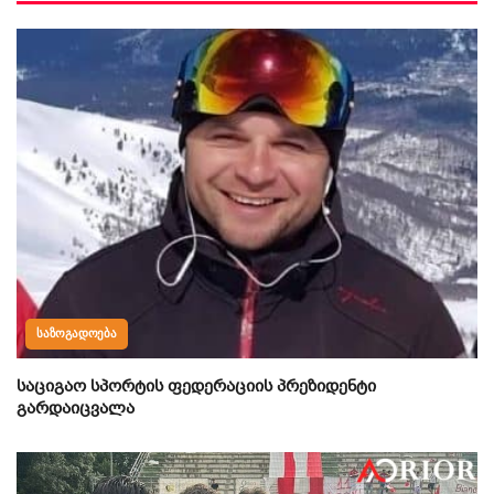
ᲡᲐᲖᲝᲒᲐᲓᲝᲔᲑᲐ
საციგაო სპორტის ფედერაციის პრეზიდენტი
გარდაიცვალა