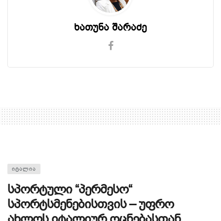
ხათუნა შარაძე
ᲘᲢᲐᲚᲘᲐ
სპორტული “პერმესო“
სპორტსმენებისთვის – უფრო
ახლოს იტალიურ ოცნებასთან