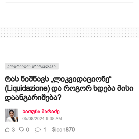
ᲔᲛᲘᲒᲠᲐᲜᲢᲘᲡ ᲒᲖᲐᲛᲙᲕᲚᲔᲕᲘ
რას ნიშნავს „ლიკვიდაციონე“
(Liquidazione) და როგორ ხდება მისი
დაანგარიშება?
ხათუნა შარაძე
05/08/2024 9:38 AM
3
0
1
$icon
870