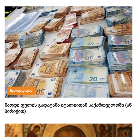
ᲡᲐᲖᲝᲒᲐᲓᲝᲔᲑᲐ
ნაღდი ფულის გადატანა იტალიიდან საქართველოში (ან
პირიქით)