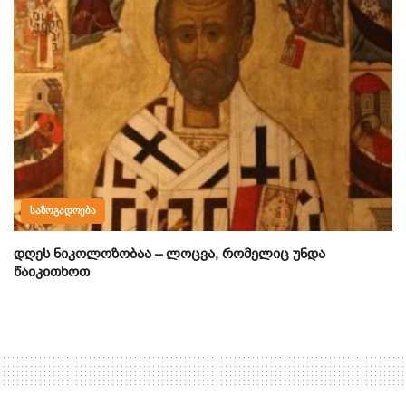
ᲡᲐᲖᲝᲒᲐᲓᲝᲔᲑᲐ
დღეს ნიკოლოზობაა – ლოცვა, რომელიც უნდა
წაიკითხოთ