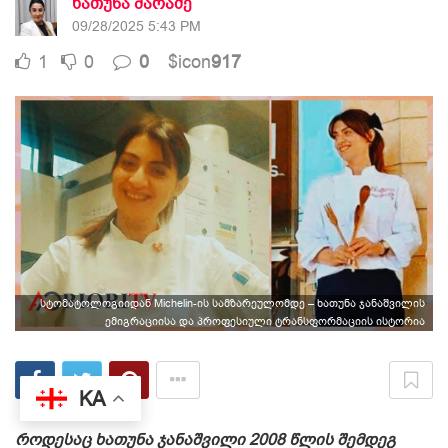
ხათუნა შარაძე
09/28/2025 5:43 PM
1
0
0
$icon
917
სტომატოლოგიიდან Michelin-ის სამზარეულომდე – ხათუნა ჯანაშვილის
ემიგრაციისა და პროფესიული ტრანსფორმაციის ისტორია
KA
როდესაც ხათუნა ჯანაშვილი 2008 წლის შემდეგ