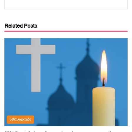
Related Posts
ᲡᲐᲖᲝᲒᲐᲓᲝᲔᲑᲐ