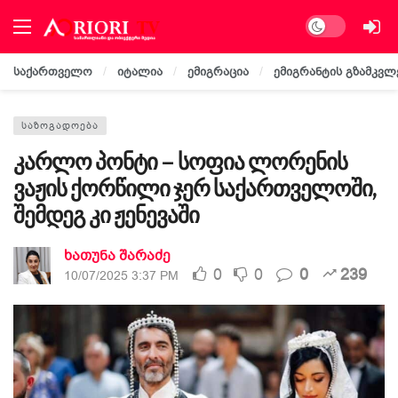
Dark mode
საქართველო
იტალია
ემიგრაცია
ემიგრანტის გზამკვლ
ᲡᲐᲖᲝᲒᲐᲓᲝᲔᲑᲐ
კარლო პონტი – სოფია ლორენის
ვაჟის ქორწილი ჯერ საქართველოში,
შემდეგ კი ჟენევაში
ხათუნა შარაძე
0
0
0
239
10/07/2025 3:37 PM