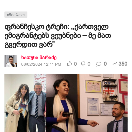
ᲘᲜᲢᲔᲠᲕᲘᲣ
ფრანჩესკო ტრეჩი: ,,ქართველ
ემიგრანტებს ვეუბნები – მე მათ
გვერდით ვარ”
ხათუნა შარაძე
0
0
0
350
08/02/2024 12:11 PM