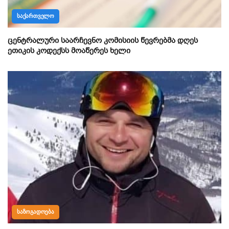
ᲡᲐᲥᲐᲠᲗᲕᲔᲚᲝ
ცენტრალური საარჩევნო კომისიის წევრებმა დღეს
ეთიკის კოდექსს მოაწერეს ხელი
ᲡᲐᲖᲝᲒᲐᲓᲝᲔᲑᲐ