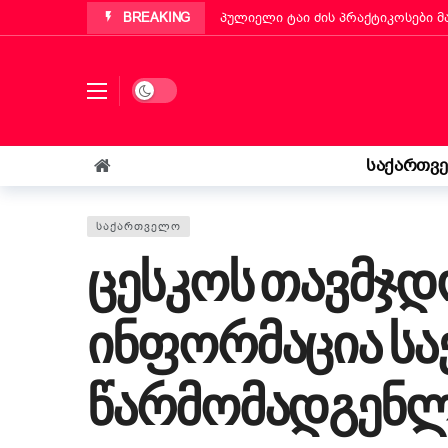
BREAKING
პულიელი ტაი ძის პრაქტიკოსები 
პუტინიანოს მერმა ქართველ ემიგ
„ბეტა ჰოლდინგი“ EBIT 2026-ის მ
Dark mode
ქართველმა ემიგრანტმა მოსწავლე
რა უნდა იცოდეს „კოლფ-ბადანტემ
საქართვ
იტალიის პარლამენტმა „უსაფრთხოე
„საფრანგეთმა სიცოცხლე მაჩუქა, 
ᲡᲐᲥᲐᲠᲗᲕᲔᲚᲝ
ცესკოს თავმჯდ
ინფორმაცია სა
წარმომადგენლ