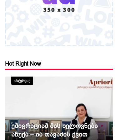
Hot Right Now
ᲘᲜᲢᲔᲠᲕᲘᲣ
ემიგრაციამ მას ხელოვნება
აჩუქა – ია თავაძის ქვით