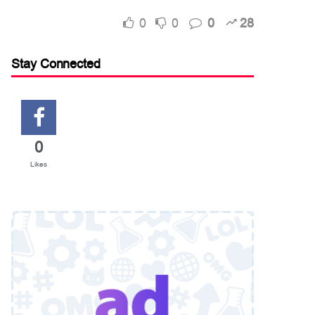
0
0
0
28
Stay Connected
0
Likes