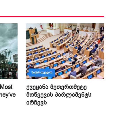
ᲡᲐᲥᲐᲠᲗᲕᲔᲚᲝ
4:30
 Most
ქვეყანა მეთერთმეტე
hey’ve
მოწვევის პარლამენტს
ირჩევს