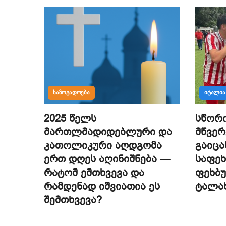
ᲡᲐᲖᲝᲒᲐᲓᲝᲔᲑᲐ
ᲘᲢᲐᲚᲘᲐ
2025 წელს
სწორი
მართლმადიდებლური და
მწვერ
კათოლიკური აღდგომა
გაიც
ერთ დღეს აღინიშნება —
საფეხ
რატომ ემთხვევა და
ფეხბ
რამდენად იშვიათია ეს
ტალა
შემთხვევა?