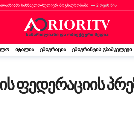
რანტს იტალიის მოქალაქეობა პირადად მიულოცა
3 თვის წინ
თავარი მხარდამჭერია — ბათუმი ტურიზმის საერთაშორისო გამოფენა
მ იტალიაში პოეზიის კონკურსი მოიგო
3 თვის წინ
“ შემოსავლის დეკლარაცია 730-ს შესახებ! ვალდებულება თუ შესაძ
ბის დეკრეტი“ დაამტკიცა – რას ნიშნავს ეს ემიგრანტებისთვის
4
ელო
იტალია
ემიგრაცია
ემიგრანტის გზამკვლევი
საქართველო კი ჩემი ფესვებია“ — 15 წლის ბარბარე მანჯგალაძის 
ის ფედერაციის პრ