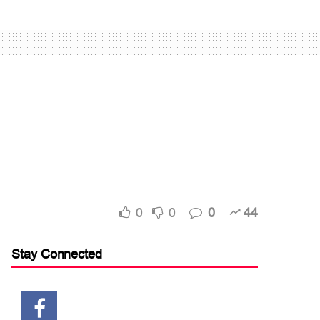
0
0
0
44
Stay Connected