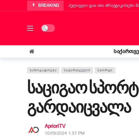
BREAKING
პუტინიანოს მერმა ქართველ ემიგ
„ბეტა ჰოლდინგი“ EBIT 2026-ის მ
ქართველმა ემიგრანტმა მოსწავლე
Dark mode
რა უნდა იცოდეს „კოლფ-ბადანტემ
იტალიის პარლამენტმა „უსაფრთხოე
საქართვ
„საფრანგეთმა სიცოცხლე მაჩუქა, 
ᲡᲐᲖᲝᲒᲐᲓᲝᲔᲑᲐ
ᲡᲐᲥᲐᲠᲗᲕᲔᲚᲝ
ᲡᲞᲝᲠᲢᲘ
საციგაო სპორტ
გარდაიცვალა
AprioriTV
10/09/2024 1:57 PM