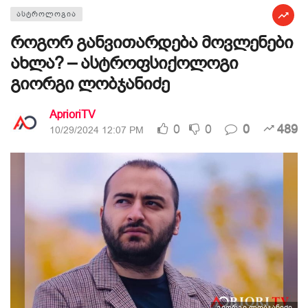
ᲐᲡᲢᲠᲝᲚᲝᲒᲘᲐ
როგორ განვითარდება მოვლენები
ახლა? – ასტროფსიქოლოგი
გიორგი ლობჯანიძე
AprioriTV
0
0
0
489
10/29/2024 12:07 PM
გიორგი ლობჯანიძე