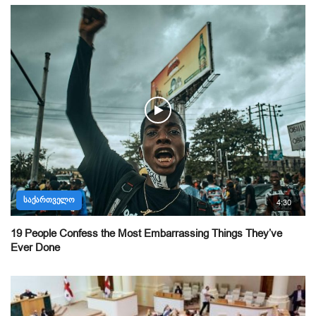
ᲡᲐᲥᲐᲠᲗᲕᲔᲚᲝ
4:30
19 People Confess the Most Embarrassing Things They’ve
Ever Done