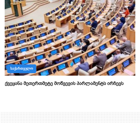
ᲡᲐᲥᲐᲠᲗᲕᲔᲚᲝ
ქვეყანა მეთერთმეტე მოწვევის პარლამენტს ირჩევს