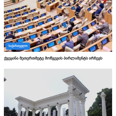
ᲡᲐᲥᲐᲠᲗᲕᲔᲚᲝ
ქვეყანა მეთერთმეტე მოწვევის პარლამენტს ირჩევს