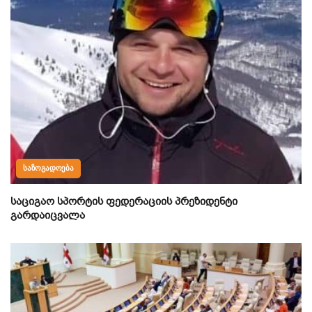
ᲡᲐᲖᲝᲒᲐᲓᲝᲔᲑᲐ
საციგაო სპორტის ფედერაციის პრეზიდენტი
გარდაიცვალა