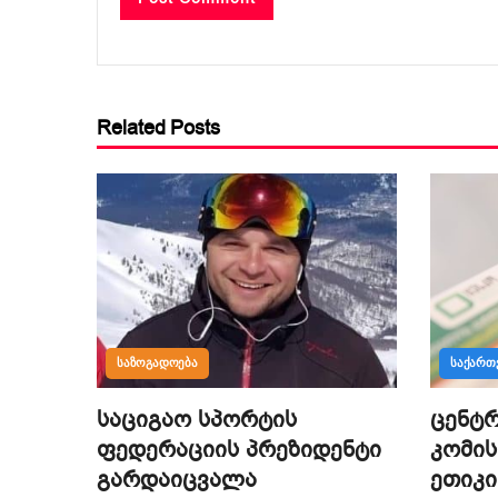
Related Posts
ᲡᲐᲖᲝᲒᲐᲓᲝᲔᲑᲐ
ᲡᲐᲥᲐᲠ
საციგაო სპორტის
ცენტ
ფედერაციის პრეზიდენტი
კომის
გარდაიცვალა
ეთიკი