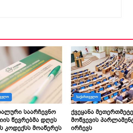
ᲗᲕᲔᲚᲝ
ᲡᲐᲥᲐᲠᲗᲕᲔᲚᲝ
რალური საარჩევნო
ქვეყანა მეთერთმეტ
იის წევრებმა დღეს
მოწვევის პარლამენ
ს კოდექსს მოაწერეს
ირჩევს