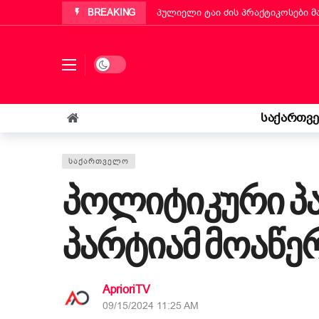
BREAKING
პუტინიანოს მერმა ქართველ ემიგ
„ბეტა ჰოლდინგი“ EBIT 2026-ის მ
ქართველმა ემიგრანტმა მოსწავლე
Dark mode
რა უნდა იცოდეს „კოლფ-ბადანტემ
იტალიის პარლამენტმა „უსაფრთხოე
საქართვ
„საფრანგეთმა სიცოცხლე მაჩუქა, 
ᲡᲐᲥᲐᲠᲗᲕᲔᲚᲝ
პოლიტიკური პა
პარტიამ მოაწე
AprioriTV
09/15/2024 11:25 AM