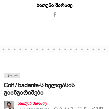
ხათუნა შარაძე
ᲘᲢᲐᲚᲘᲐ
Colf / badante-ს ხელფასის
გაანგარიშება
ხათუნა შარაძე
0
0
0
397