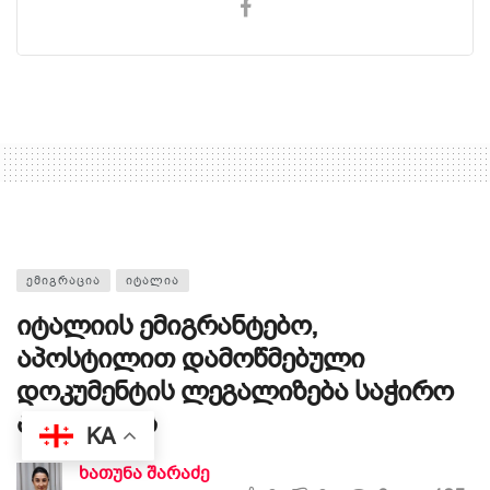
ᲔᲛᲘᲒᲠᲐᲪᲘᲐ
ᲘᲢᲐᲚᲘᲐ
იტალიის ემიგრანტებო,
აპოსტილით დამოწმებული
დოკუმენტის ლეგალიზება საჭირო
აღარ არის
KA
ხათუნა შარაძე