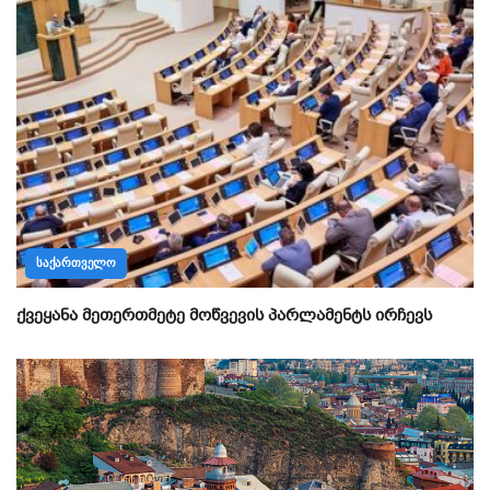
ᲡᲐᲥᲐᲠᲗᲕᲔᲚᲝ
ქვეყანა მეთერთმეტე მოწვევის პარლამენტს ირჩევს