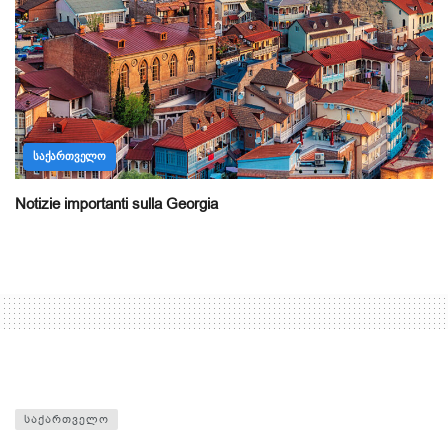
ᲡᲐᲥᲐᲠᲗᲕᲔᲚᲝ
Notizie importanti sulla Georgia
ᲡᲐᲥᲐᲠᲗᲕᲔᲚᲝ