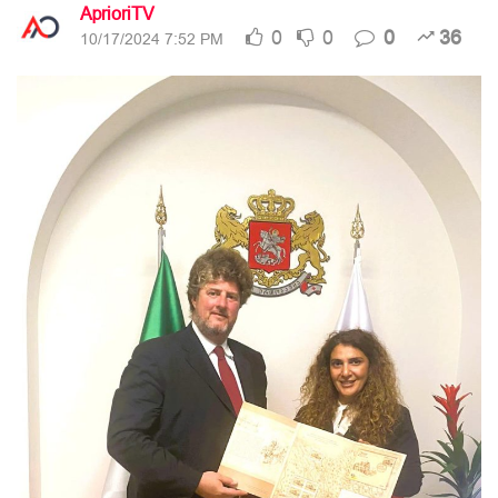
AprioriTV
0
0
0
36
10/17/2024 7:52 PM