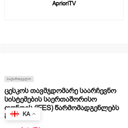
AprioriTV
ᲡᲐᲥᲐᲠᲗᲕᲔᲚᲝ
ცესკოს თავმჯდომარე საარჩევნო
სისტემების საერთაშორისო
ფონდის (IFES) წარმომადგენლებს
KA
შეხვდა