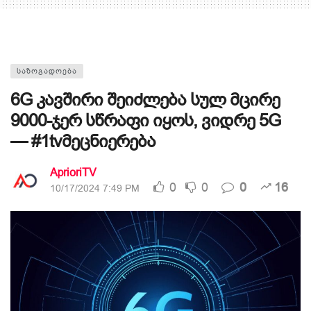
ᲡᲐᲖᲝᲒᲐᲓᲝᲔᲑᲐ
6G კავშირი შეიძლება სულ მცირე
9000-ჯერ სწრაფი იყოს, ვიდრე 5G
— #1tvმეცნიერება
AprioriTV
0
0
0
16
10/17/2024 7:49 PM