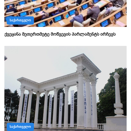
ᲡᲐᲥᲐᲠᲗᲕᲔᲚᲝ
ქვეყანა მეთერთმეტე მოწვევის პარლამენტს ირჩევს
ᲡᲐᲥᲐᲠᲗᲕᲔᲚᲝ