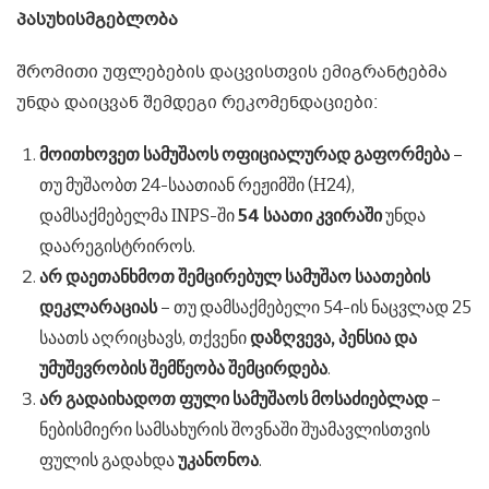
პასუხისმგებლობა
შრომითი უფლებების დაცვისთვის ემიგრანტებმა
უნდა დაიცვან შემდეგი რეკომენდაციები:
მოითხოვეთ
სამუშაოს
ოფიციალურად
გაფორმება
–
თუ მუშაობთ 24-საათიან რეჟიმში (H24),
დამსაქმებელმა INPS-ში
54
საათი
კვირაში
უნდა
დაარეგისტრიროს.
არ
დაეთანხმოთ
შემცირებულ
სამუშაო
საათების
დეკლარაციას
– თუ დამსაქმებელი 54-ის ნაცვლად 25
საათს აღრიცხავს, თქვენი
დაზღვევა
,
პენსია
და
უმუშევრობის
შემწეობა
შემცირდება
.
არ
გადაიხადოთ
ფული
სამუშაოს
მოსაძიებლად
–
ნებისმიერი სამსახურის შოვნაში შუამავლისთვის
ფულის გადახდა
უკანონოა
.