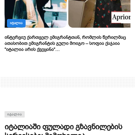
ᲘᲢᲐᲚᲘᲐ
ინტერვიუ ქართველ ემიგრანტთან, რომლის წერილმაც
ათასობით ემიგრანტის გული მოიგო – სოფია ქაჯაია
“იტალია არის ქვეყანა“…
ᲘᲢᲐᲚᲘᲐ
იტალიაში ფულადი გზავნილების