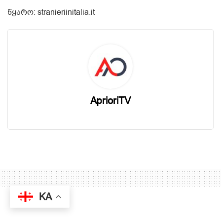
წყარო: stranieriinitalia.it
AprioriTV
KA