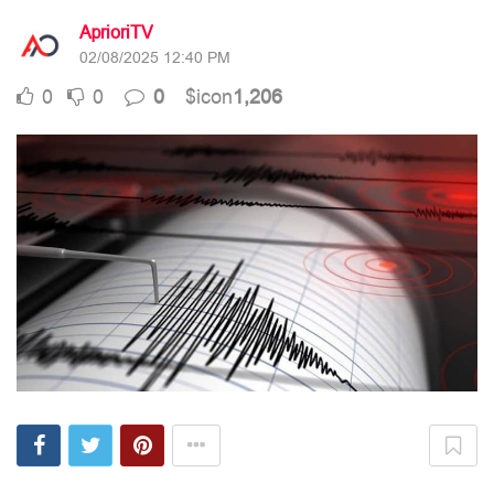
AprioriTV
02/08/2025 12:40 PM
0
0
0
$icon
1,206