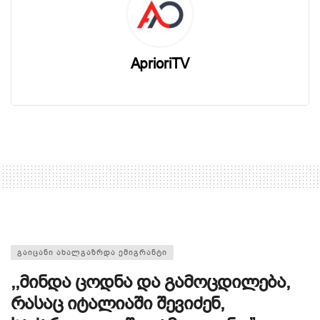
AprioriTV
ᲒᲐᲘᲪᲐᲜᲘ ᲐᲮᲐᲚᲒᲐᲖᲠᲓᲐ ᲔᲛᲘᲒᲠᲐᲜᲢᲘ
,,მინდა ცოდნა და გამოცდილება,
რასაც იტალიაში შევიძენ,