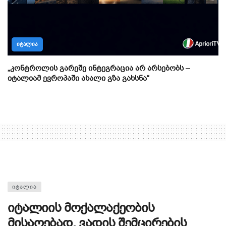
ᲘᲢᲐᲚᲘᲐ
„კონტროლის გარეშე ინტეგრაცია არ არსებობს –
იტალიამ ევროპაში ახალი გზა გახსნა“
ᲘᲢᲐᲚᲘᲐ
იტალიის მოქალაქეობის
მისაღებად, ვადის შემცირების