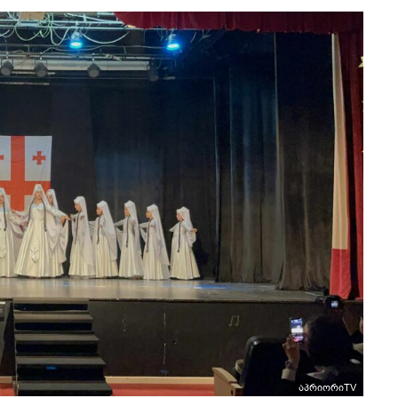
აპრიორიTV