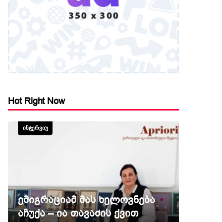
Hot Right Now
ᲘᲜᲢᲔᲠᲕᲘᲣ
ემიგრაციამ მას ხელოვნება
აჩუქა – ია თავაძის ქვით