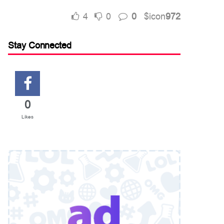
4
0
0
$icon
972
Stay Connected
0
Likes