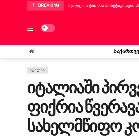
BREAKING
პუტინიანოს მერმა ქართველ ემიგ
„ბეტა ჰოლდინგი“ EBIT 2026-ის მ
ქართველმა ემიგრანტმა მოსწავლე
Dark mode
რა უნდა იცოდეს „კოლფ-ბადანტემ
იტალიის პარლამენტმა „უსაფრთხოე
საქართვ
„საფრანგეთმა სიცოცხლე მაჩუქა, 
ᲘᲢᲐᲚᲘᲐ
იტალიაში პირვ
ფიქრია წვერავ
სახელმწიფო კო