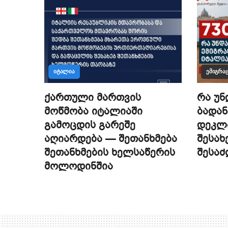
ᲘᲢᲐᲚᲘᲐ
ᲔᲛᲘᲒᲠᲐᲪ
ქართული მართვის
რა უნ
მოწმობა იტალიაში
ბადან
გამოცდის გარეშე
დეკლა
აღიარდება — შეთანხმება
შესახ
შეთანხმების ხელსაწერის
შესა
მოლოდინშია