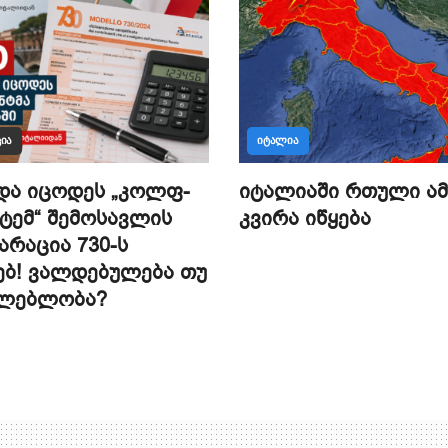
ᲘᲐ
ᲘᲢᲐᲚᲘᲐ
და იცოდეს „კოლფ-
იტალიაში რთული ამ
ტემ“ შემოსავლის
კვირა იწყება
რაცია 730-ს
ებ! ვალდებულება თუ
ძლებლობა?