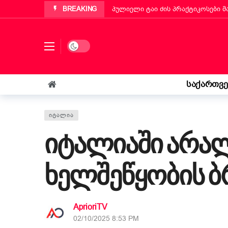
BREAKING
პუტინიანოს მერმა ქართველ ემიგ
„ბეტა ჰოლდინგი“ EBIT 2026-ის მ
ქართველმა ემიგრანტმა მოსწავლე
Dark mode
რა უნდა იცოდეს „კოლფ-ბადანტემ
იტალიის პარლამენტმა „უსაფრთხოე
საქართვ
„საფრანგეთმა სიცოცხლე მაჩუქა, 
ᲘᲢᲐᲚᲘᲐ
იტალიაში არა
ხელშეწყობის ბ
AprioriTV
02/10/2025 8:53 PM