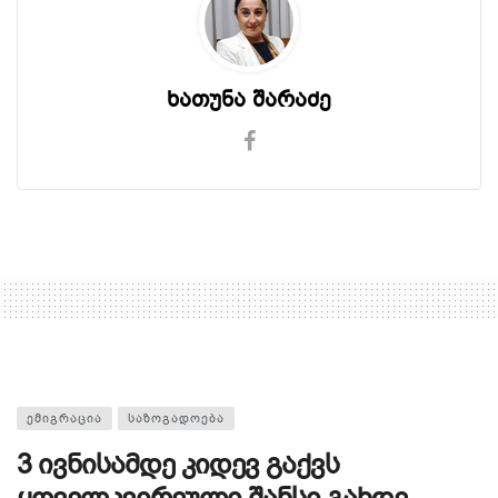
ხათუნა შარაძე
ᲔᲛᲘᲒᲠᲐᲪᲘᲐ
ᲡᲐᲖᲝᲒᲐᲓᲝᲔᲑᲐ
3 ივნისამდე კიდევ გაქვს
ყოველკვირეული შანსი გახდე