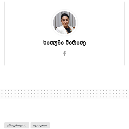
ხათუნა შარაძე
ᲔᲛᲘᲒᲠᲐᲪᲘᲐ
ᲘᲢᲐᲚᲘᲐ