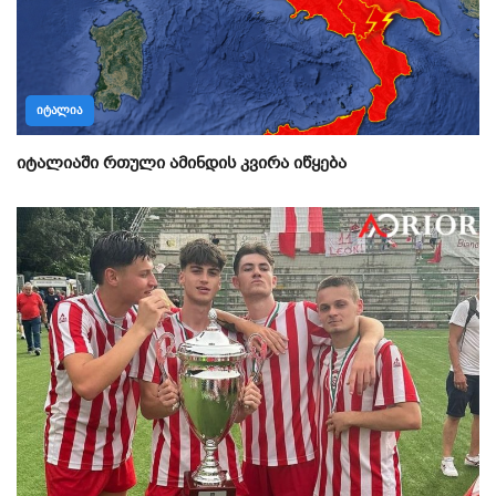
ᲘᲢᲐᲚᲘᲐ
იტალიაში რთული ამინდის კვირა იწყება