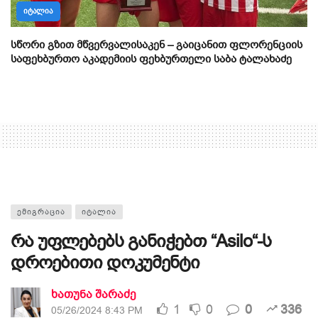
ᲘᲢᲐᲚᲘᲐ
სწორი გზით მწვერვალისაკენ – გაიცანით ფლორენციის
საფეხბურთო აკადემიის ფეხბურთელი საბა ტალახაძე
ᲔᲛᲘᲒᲠᲐᲪᲘᲐ
ᲘᲢᲐᲚᲘᲐ
რა უფლებებს განიჭებთ “Asilo“-ს
დროებითი დოკუმენტი
ხათუნა შარაძე
1
0
0
336
05/26/2024 8:43 PM