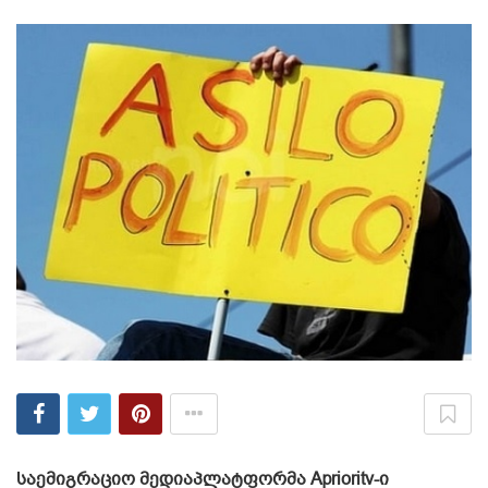
საემიგრაციო მედიაპლატფორმა Aprioritv-ი