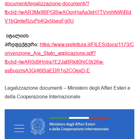
documenti/legalizzazione-documenti/?
fbclid=IwAR3Mx9BPGISwAOonHaAa3pH7TVvnhNWjBld
V1bQmteRzuPp4Qv5lsegFg0U
იტალიის
პრეფექტურა:
https://www.prefettura.it/FILES/docs/1173/C
onvenzione_Aja_Stato_applicazione.pdf?
fbclid=IwAR0d9HnIra7E2JaBRk80hlC9r26w-
ssBugzrsA3Gj46tSaEDR1g2COexD-E
Legalizzazione documenti – Ministero degli Affari Esteri e
della Cooperazione Internazionale