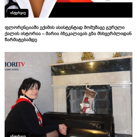
ᲘᲜᲢᲔᲠᲕᲘᲣ
ფლორენციაში ექიმის ასისტენტად მომუშავე გურული
ქალის ისტორია – მარია ბზეკალავას გზა მსხვერპლიდან
წარმატებამდე
ᲘᲜᲢᲔᲠᲕᲘᲣ