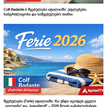
Colf-Badante-ს შვებულება იტალიაში: უფლებები,
ხანგრძლივობა და საშვებულებო თანხა
ᲔᲛᲘᲒᲠᲐᲜᲢᲘᲡ ᲒᲖᲐᲛᲙᲕᲚᲔᲕᲘ
შვებულება (Ferie) იტალიაში: რა უნდა იცოდეს ყველა
„კოლფმა“ და „ბადანტემ“ – 2026 წლის განახლებებით