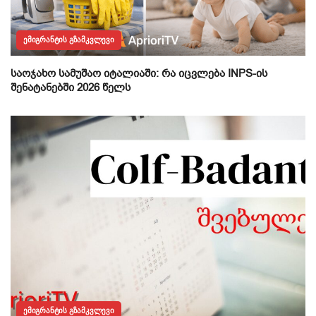
ᲔᲛᲘᲒᲠᲐᲜᲢᲘᲡ ᲒᲖᲐᲛᲙᲕᲚᲔᲕᲘ
საოჯახო სამუშაო იტალიაში: რა იცვლება INPS-ის
შენატანებში 2026 წელს
ᲔᲛᲘᲒᲠᲐᲜᲢᲘᲡ ᲒᲖᲐᲛᲙᲕᲚᲔᲕᲘ