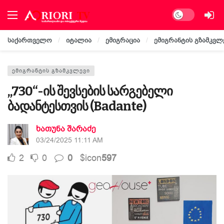
Dark mode
საქართველო
იტალია
ემიგრაცია
ემიგრანტის გზამკვლ
ᲔᲛᲘᲒᲠᲐᲜᲢᲘᲡ ᲒᲖᲐᲛᲙᲕᲚᲔᲕᲘ
„730“-ის შევსების სარგებელი
ბადანტესთვის (Badante)
ხათუნა შარაძე
03/24/2025 11:11 AM
2
0
0
$icon
597