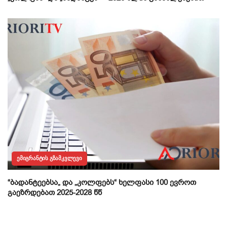
ᲔᲛᲘᲒᲠᲐᲜᲢᲘᲡ ᲒᲖᲐᲛᲙᲕᲚᲔᲕᲘ
“ბადანტეებსა„ და „კოლფებს“ ხელფასი 100 ევროთ
გაეზრდებათ 2025-2028 წწ