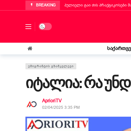
პულიელი ტაი ძის პრაქტიკოსები 
BREAKING
პუტინიანოს მერმა ქართველ ემიგ
„ბეტა ჰოლდინგი“ EBIT 2026-ის მ
Dark mode
ქართველმა ემიგრანტმა მოსწავლე
რა უნდა იცოდეს „კოლფ-ბადანტემ
საქართვ
იტალიის პარლამენტმა „უსაფრთხოე
„საფრანგეთმა სიცოცხლე მაჩუქა, 
ᲔᲛᲘᲒᲠᲐᲜᲢᲘᲡ ᲒᲖᲐᲛᲙᲕᲚᲔᲕᲘ
იტალია: რა უნ
AprioriTV
02/04/2025 3:35 PM