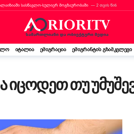
მალაიზიაში სასწავლო-სულიერ მოგზაურობაში
2 თვის წინ
რანტს იტალიის მოქალაქეობა პირადად მიულოცა
3 თვის წინ
თავარი მხარდამჭერია — ბათუმი ტურიზმის საერთაშორისო გამოფენა
მ იტალიაში პოეზიის კონკურსი მოიგო
3 თვის წინ
“ შემოსავლის დეკლარაცია 730-ს შესახებ! ვალდებულება თუ შესაძ
ელო
იტალია
ემიგრაცია
ემიგრანტის გზამკვლევი
ბის დეკრეტი“ დაამტკიცა – რას ნიშნავს ეს ემიგრანტებისთვის
3
საქართველო კი ჩემი ფესვებია“ — 15 წლის ბარბარე მანჯგალაძის 
და იცოდეთ თუ უმუშე