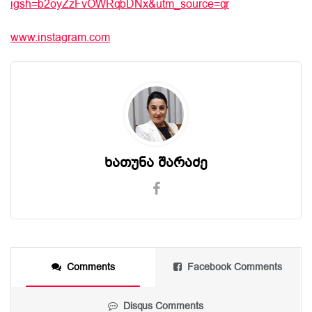
igsh=b2oyZzFvOWRqbDNx&utm_source=qr
www.instagram.com
ხათუნა შარაძე
Comments
Facebook Comments
Disqus Comments