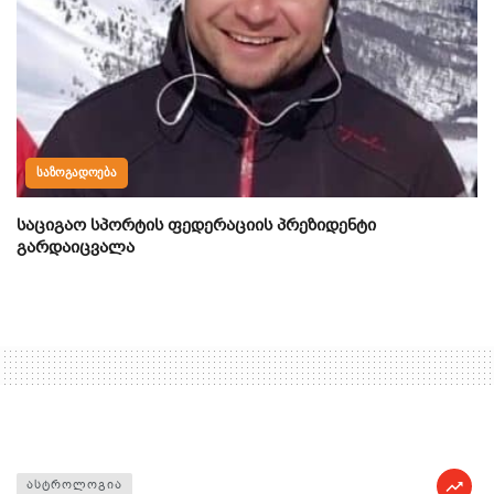
ᲡᲐᲖᲝᲒᲐᲓᲝᲔᲑᲐ
საციგაო სპორტის ფედერაციის პრეზიდენტი
გარდაიცვალა
ᲐᲡᲢᲠᲝᲚᲝᲒᲘᲐ