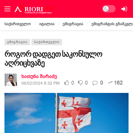
Dark mode
საქართველო
იტალია
ემიგრაცია
ემიგრანტის გზამკვლ
ᲔᲛᲘᲒᲠᲐᲪᲘᲐ
ᲡᲐᲥᲐᲠᲗᲕᲔᲚᲝ
როგორ დადგეთ საკონსულო
აღრიცხვაზე
ხათუნა შარაძე
0
0
0
162
06/02/2024 8:32 PM