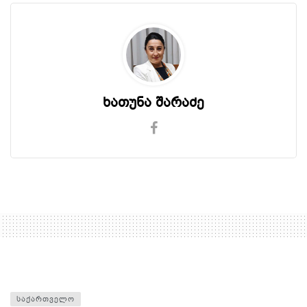
ხათუნა შარაძე
ᲡᲐᲥᲐᲠᲗᲕᲔᲚᲝ