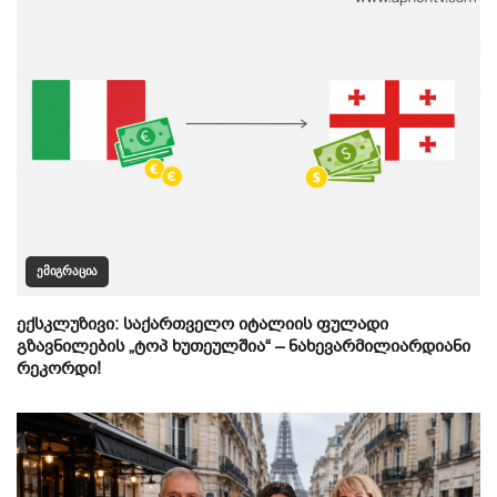
ᲔᲛᲘᲒᲠᲐᲪᲘᲐ
ექსკლუზივი: საქართველო იტალიის ფულადი
გზავნილების „ტოპ ხუთეულშია“ – ნახევარმილიარდიანი
რეკორდი!