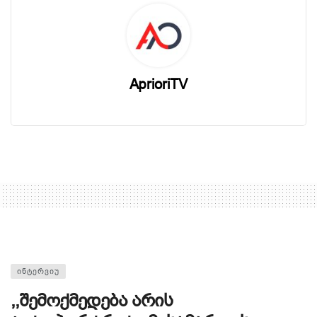
AprioriTV
ᲘᲜᲢᲔᲠᲕᲘᲣ
,,შემოქმედება არის