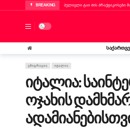
BREAKING
პუტინიანოს მერმა ქართველ ემიგ
„ბეტა ჰოლდინგი“ EBIT 2026-ის მ
Dark mode
ქართველმა ემიგრანტმა მოსწავლე
რა უნდა იცოდეს „კოლფ-ბადანტემ
იტალიის პარლამენტმა „უსაფრთხოე
საქართვ
„საფრანგეთმა სიცოცხლე მაჩუქა, 
ᲔᲛᲘᲒᲠᲐᲪᲘᲐ
ᲘᲢᲐᲚᲘᲐ
იტალია: საინტ
ოჯახის დამხმარ
ადამიანებისთვ