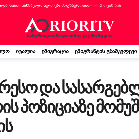
რანტს იტალიის მოქალაქეობა პირადად მიულოცა
3 თვის წინ
თავარი მხარდამჭერია — ბათუმი ტურიზმის საერთაშორისო გამოფენა
მ იტალიაში პოეზიის კონკურსი მოიგო
3 თვის წინ
“ შემოსავლის დეკლარაცია 730-ს შესახებ! ვალდებულება თუ შესაძ
ბის დეკრეტი“ დაამტკიცა – რას ნიშნავს ეს ემიგრანტებისთვის
3
ელო
იტალია
ემიგრაცია
ემიგრანტის გზამკვლევი
საქართველო კი ჩემი ფესვებია“ — 15 წლის ბარბარე მანჯგალაძის 
ერესო და სასარგე
ის პოზიციაზე მომუშ
ის