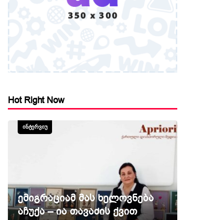
Hot Right Now
ᲘᲜᲢᲔᲠᲕᲘᲣ
ემიგრაციამ მას ხელოვნება
აჩუქა – ია თავაძის ქვით