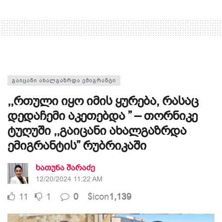
ᲒᲐᲘᲪᲐᲜᲘ ᲐᲮᲐᲚᲒᲐᲖᲠᲓᲐ ᲔᲛᲘᲒᲠᲐᲜᲢᲘ
,,რთული იყო იმის ყურება, რასაც
დედაჩემი აკეთებდა ” – თორნიკე
ტუღუში ,,გაიცანი ახალგაზრდა
ემიგრანტის” რუბრიკაში
ხათუნა შარაძე
12/20/2024 11:22 AM
11
1
0
$icon
1,139