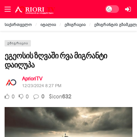
Dark mode
საქართველო
იტალია
ემიგრაცია
ემიგრანტის გზამკვლ
ᲔᲛᲘᲒᲠᲐᲪᲘᲐ
ეგეოსის ზღვაში რვა მიგრანტი
დაიღუპა
AprioriTV
12/23/2024 8:27 PM
0
0
0
$icon
632