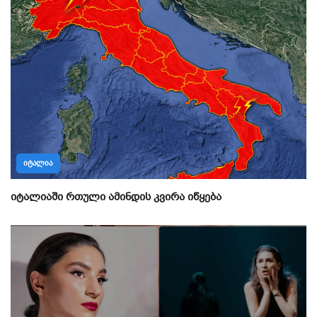
ᲘᲢᲐᲚᲘᲐ
იტალიაში რთული ამინდის კვირა იწყება