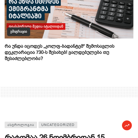
ᲔᲛᲘᲒᲠᲐᲪᲘᲐ
რა უნდა იცოდეს „კოლფ-ბადანტემ“ შემოსავლის
დეკლარაცია 730-ს შესახებ! ვალდებულება თუ
შესაძლებლობა?
ᲐᲡᲢᲠᲝᲚᲝᲒᲘᲐ
UNCATEGORIZED
რატომაა 26 ნოემბრიდან 15