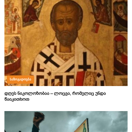
ᲡᲐᲖᲝᲒᲐᲓᲝᲔᲑᲐ
დღეს ნიკოლოზობაა – ლოცვა, რომელიც უნდა
წაიკითხოთ