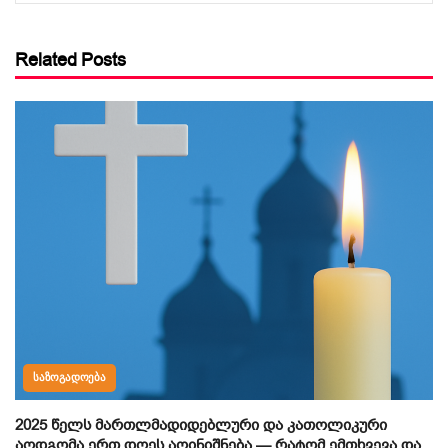
Related Posts
ᲡᲐᲖᲝᲒᲐᲓᲝᲔᲑᲐ
2025 წელს მართლმადიდებლური და კათოლიკური
აღდგომა ერთ დღეს აღინიშნება — რატომ ემთხვევა და