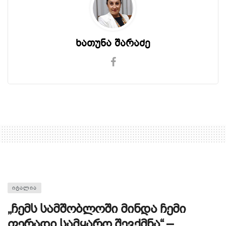
ხათუნა შარაძე
ᲘᲢᲐᲚᲘᲐ
„ჩემს სამშობლოში მინდა ჩემი
ფერადი სამყარო შევქმნა“ –