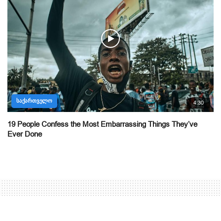
ᲡᲐᲥᲐᲠᲗᲕᲔᲚᲝ
4:30
19 People Confess the Most Embarrassing Things They’ve
Ever Done