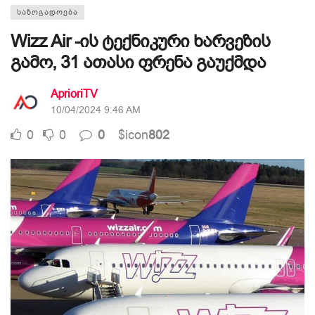
ᲡᲐᲖᲝᲒᲐᲓᲝᲔᲑᲐ
Wizz Air -ის ტექნიკური ხარვეზის
გამო, 31 ათასი ფრენა გაუქმდა
AprioriTV
10/04/2024 9:46 AM
0
0
0
$icon
802