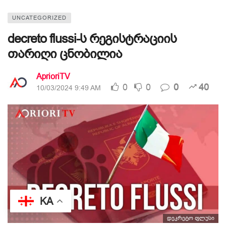
UNCATEGORIZED
decreto flussi-ს რეგისტრაციის
თარიღი ცნობილია
AprioriTV
0
0
0
40
10/03/2024 9:49 AM
KA
დეკრეტო ფლუსი