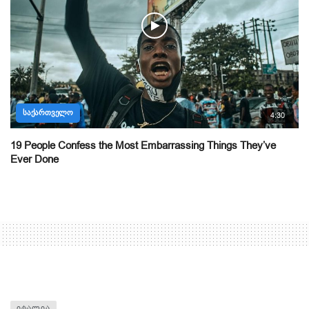
ᲡᲐᲥᲐᲠᲗᲕᲔᲚᲝ
4:30
19 People Confess the Most Embarrassing Things They’ve
Ever Done
ᲘᲢᲐᲚᲘᲐ