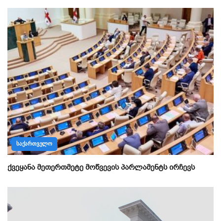
ᲡᲐᲥᲐᲠᲗᲕᲔᲚᲝ
ქვეყანა მეთერთმეტე მოწვევის პარლამენტს ირჩევს