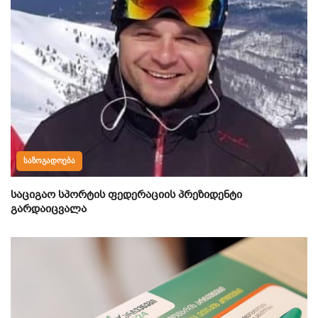
ᲡᲐᲖᲝᲒᲐᲓᲝᲔᲑᲐ
საციგაო სპორტის ფედერაციის პრეზიდენტი
გარდაიცვალა