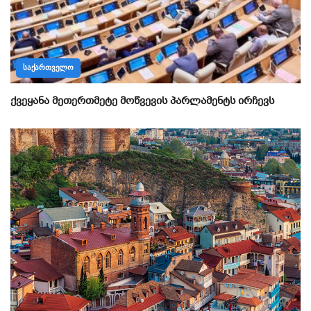
ᲡᲐᲥᲐᲠᲗᲕᲔᲚᲝ
ქვეყანა მეთერთმეტე მოწვევის პარლამენტს ირჩევს