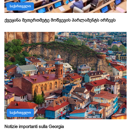
ᲡᲐᲥᲐᲠᲗᲕᲔᲚᲝ
ქვეყანა მეთერთმეტე მოწვევის პარლამენტს ირჩევს
ᲡᲐᲥᲐᲠᲗᲕᲔᲚᲝ
Notizie importanti sulla Georgia