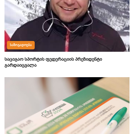
ᲡᲐᲖᲝᲒᲐᲓᲝᲔᲑᲐ
საციგაო სპორტის ფედერაციის პრეზიდენტი
გარდაიცვალა