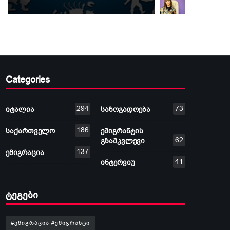
ზოდიაქოს
– რას
ნიშნისთვის
მოუტა
2025 წლის 6
მარტ
მაისიდან 12
მთვა
მაისის
დაბნ
Categories
ჩათვლით
ზოდი
თითო
294
73
იტალია
საზოგადოება
ნიშან
186
საქართველო
ემიგრანტის
62
გზამკვლევი
137
ემიგრაცია
41
ინტერვიუ
ტეგები
#ემიგრაცია #ემიგრანტი