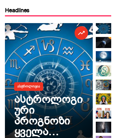
Headlines
ᲐᲡᲢᲠᲝᲚᲝᲒᲘᲐ
ᲐᲡᲢᲠᲝᲚᲝᲒᲘᲐ
ასტროლოგი
„თქვე
ური
სურვ
პროგნოზი
ასრუ
ყველა
დრო 