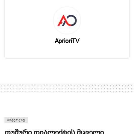
AprioriTV
ᲘᲜᲢᲔᲠᲕᲘᲣ
თუშური დიალექტის მცველი