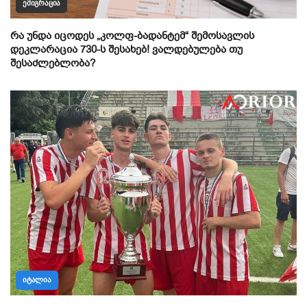
ᲔᲛᲘᲒᲠᲐᲪᲘᲐ
რა უნდა იცოდეს „კოლფ-ბადანტემ“ შემოსავლის
დეკლარაცია 730-ს შესახებ! ვალდებულება თუ
შესაძლებლობა?
ᲘᲢᲐᲚᲘᲐ