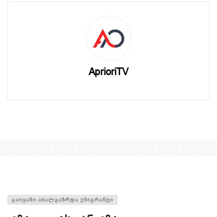
AprioriTV
ᲒᲐᲘᲪᲐᲜᲘ ᲐᲮᲐᲚᲒᲐᲖᲠᲓᲐ ᲔᲛᲘᲒᲠᲐᲜᲢᲘ