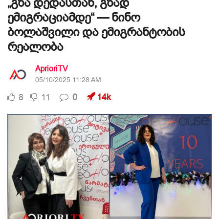
„გზა დედასთან, გზად
ემიგრაციამდე“ — ნინო
ბოლაშვილი და ემიგრანტობის
რეალობა
AprioriTV
05/10/2025 11:28 AM
8
11
0
14k