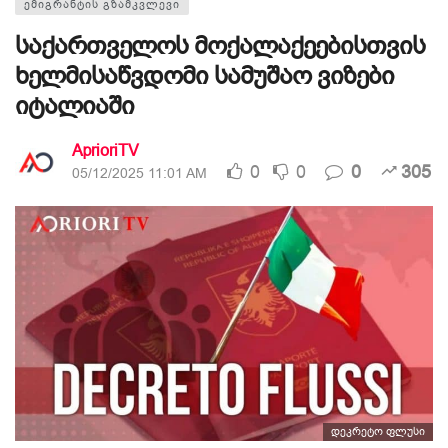
ᲔᲛᲘᲒᲠᲐᲜᲢᲘᲡ ᲒᲖᲐᲛᲙᲕᲚᲔᲕᲘ
საქართველოს მოქალაქეებისთვის
ხელმისაწვდომი სამუშაო ვიზები
იტალიაში
AprioriTV
0
0
0
305
05/12/2025 11:01 AM
დეკრეტო ფლუსი