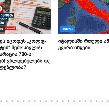
ᲘᲐ
ᲘᲢᲐᲚᲘᲐ
და იცოდეს „კოლფ-
იტალიაში რთული ამ
ტემ“ შემოსავლის
კვირა იწყება
რაცია 730-ს
ებ! ვალდებულება თუ
ძლებლობა?