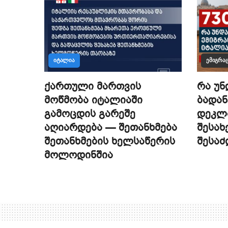
ᲘᲢᲐᲚᲘᲐ
ᲔᲛᲘᲒᲠᲐᲪ
ქართული მართვის
რა უნ
მოწმობა იტალიაში
ბადან
გამოცდის გარეშე
დეკლა
აღიარდება — შეთანხმება
შესახ
შეთანხმების ხელსაწერის
შესა
მოლოდინშია