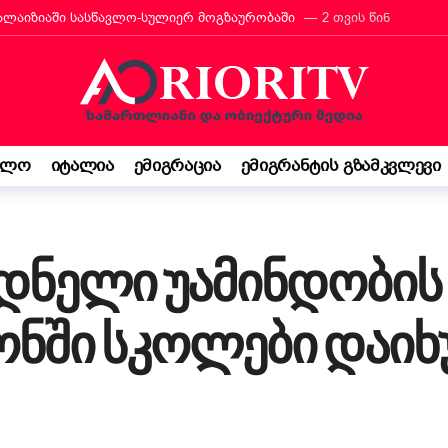
რანტს იტალიის მოქალაქეობა პირადად მიულოცა
3 თვის წინ
თავარი მხარდამჭერია — ბათუმი ტურიზმის საერთაშორისო გამოფენა
მ იტალიაში პოეზიის კონკურსი მოიგო
3 თვის წინ
“ შემოსავლის დეკლარაცია 730-ს შესახებ! ვალდებულება თუ შესაძ
ბის დეკრეტი“ დაამტკიცა – რას ნიშნავს ეს ემიგრანტებისთვის
3
ელო
იტალია
ემიგრაცია
ემიგრანტის გზამკვლევი
საქართველო კი ჩემი ფესვებია“ — 15 წლის ბარბარე მანჯგალაძის 
დნელი უამინდობის 
ნში სკოლები დაიხ