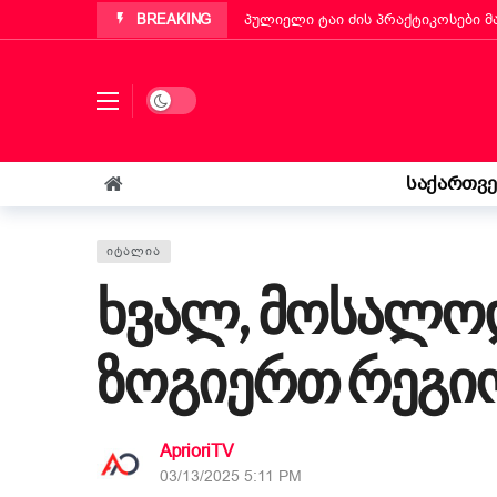
BREAKING
პუტინიანოს მერმა ქართველ ემიგ
„ბეტა ჰოლდინგი“ EBIT 2026-ის მ
ქართველმა ემიგრანტმა მოსწავლე
Dark mode
რა უნდა იცოდეს „კოლფ-ბადანტემ
იტალიის პარლამენტმა „უსაფრთხოე
საქართვ
„საფრანგეთმა სიცოცხლე მაჩუქა, 
ᲘᲢᲐᲚᲘᲐ
ხვალ, მოსალო
ზოგიერთ რეგიო
AprioriTV
03/13/2025 5:11 PM