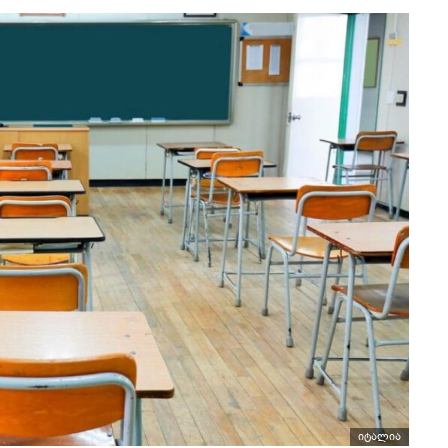
იტალია