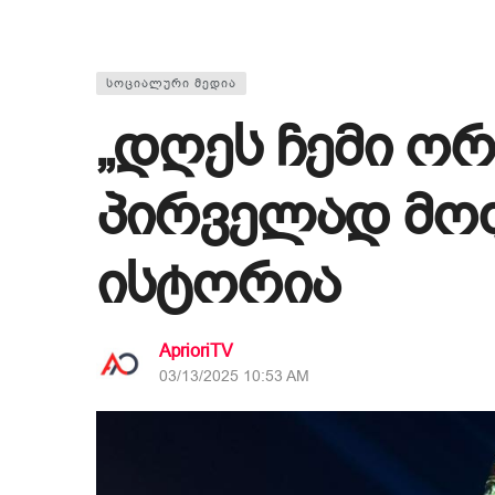
ᲡᲝᲪᲘᲐᲚᲣᲠᲘ ᲛᲔᲓᲘᲐ
„დღეს ჩემი ორ
პირველად მოფ
ისტორია
AprioriTV
03/13/2025 10:53 AM